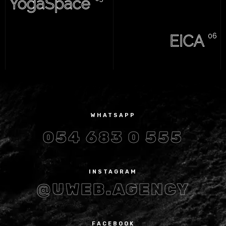
YogaSpace
EICA
WHATSAPP
054 683 0 555
INSTAGRAM
@UWEB.AGENCY
FACEBOOK