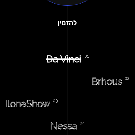
להזמין
Da Vinci
Brhous
IlonaShow
Nessa