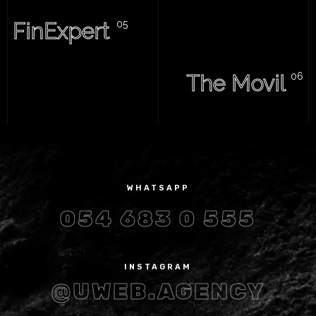
FinExpert
The Movil
WHATSAPP
054 683 0 555
INSTAGRAM
@UWEB.AGENCY