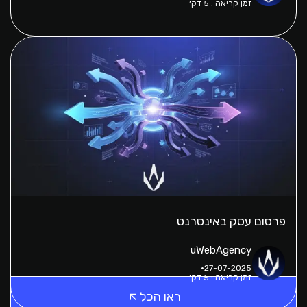
זמן קריאה : 5 דק׳
פרסום עסק באינטרנט
uWebAgency
27-07-2025
זמן קריאה : 5 דק׳
ראו הכל