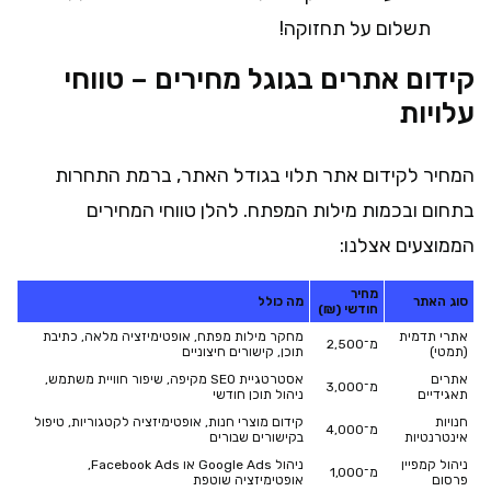
תשלום על תחזוקה!
קידום אתרים בגוגל מחירים – טווחי
עלויות
המחיר לקידום אתר תלוי בגודל האתר, ברמת התחרות
בתחום ובכמות מילות המפתח. להלן טווחי המחירים
הממוצעים אצלנו:
מחיר
סוג האתר
מה כולל
חודשי (₪)
אתרי תדמית
מחקר מילות מפתח, אופטימיזציה מלאה, כתיבת
מ־2,500
(תמטי)
תוכן, קישורים חיצוניים
אתרים
אסטרטגיית SEO מקיפה, שיפור חוויית משתמש,
מ־3,000
תאגידיים
ניהול תוכן חודשי
חנויות
קידום מוצרי חנות, אופטימיזציה לקטגוריות, טיפול
מ־4,000
אינטרנטיות
בקישורים שבורים
ניהול קמפיין
ניהול Google Ads או Facebook Ads,
מ־1,000
פרסום
אופטימיזציה שוטפת