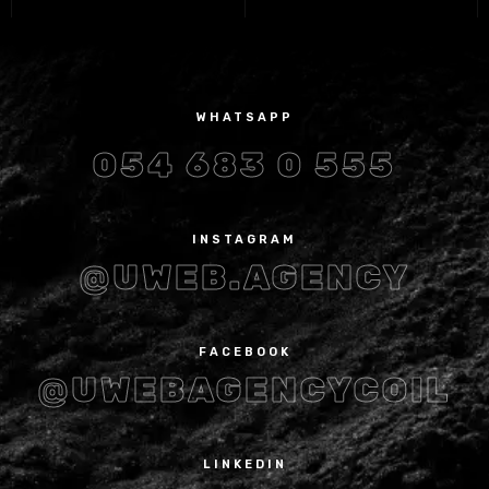
WHATSAPP
054 683 0 555
INSTAGRAM
@UWEB.AGENCY
FACEBOOK
@UWEBAGENCYCOIL
LINKEDIN