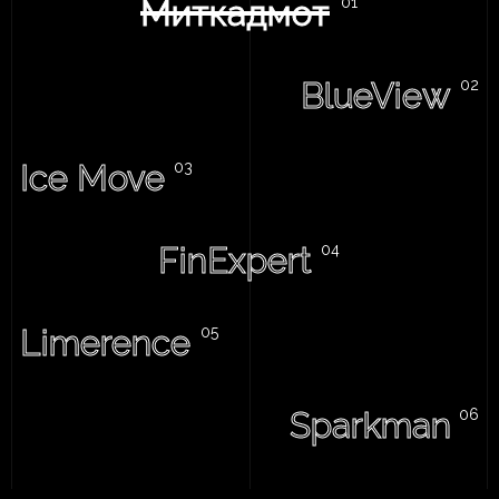
Миткадмот
BlueView
Ice Move
FinExpert
Limerence
Sparkman