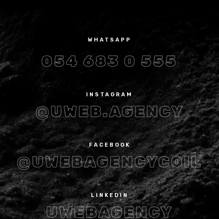
WHATSAPP
054 683 0 555
INSTAGRAM
@UWEB.AGENCY
FACEBOOK
@UWEBAGENCYCOIL
LINKEDIN
UWEBAGENCY