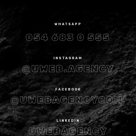
WHATSAPP
054 683 0 555
INSTAGRAM
@UWEB.AGENCY
FACEBOOK
@UWEBAGENCYCOIL
LINKEDIN
UWEBAGENCY