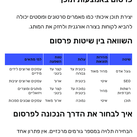
יצירת תוכן איכותי כמו מאמרים סרטונים ופוסטים יכולה
להביא לקוחות בצורה אורגנית ולחזק את המותג.
השוואה בין שיטות פרסום
מהירות
טווח
שיטה
עלות
למי מתאים
תוצאות
השפעה
בינונית עד
קצר עד
עסקים שרוצים לידים
גוגל אדס
מהיר מאוד
גבוהה
בינוני
מידיים
SEO
איטי
בינונית
ארוך
עסקים שרוצים יציבות
רשתות
נמוכה עד
קצר עד
מותגים ומוצרים
מהיר
חברתיות
בינונית
בינוני
ויזואליים
תוכן
איטי
נמוכה
ארוך מאוד
עסקים שבונים סמכות
איך לבחור את הדרך הנכונה לפרסום
הבחירה תלויה במספר גורמים מרכזיים. אין פתרון אחד