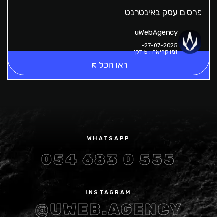
פרסום עסק באינטרנט
uWebAgency
27-07-2025
זמן קריאה : 5 דק׳
ראו הכל
WHATSAPP
054 683 0 555
INSTAGRAM
@UWEB.AGENCY