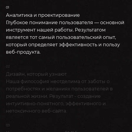
01
Аналитика и проектирование
Глубокое понимание пользователя — основной
инструмент нашей работы. Результатом
является тот самый пользовательский опыт,
который определяет эффективность и пользу
веб-продукта.
02
Дизайн, который узнают
Наша философия неотделима от заботы о
потребностях и желаниях пользователей в
реальной жизни. Результат - создание
интуитивно-понятного, эффективного и
нетоксичного веб-сайта.
03