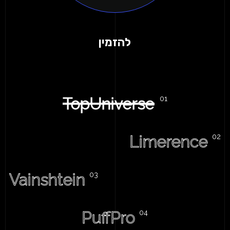
להזמין
TopUniverse
Limerence
Vainshtein
PuffPro