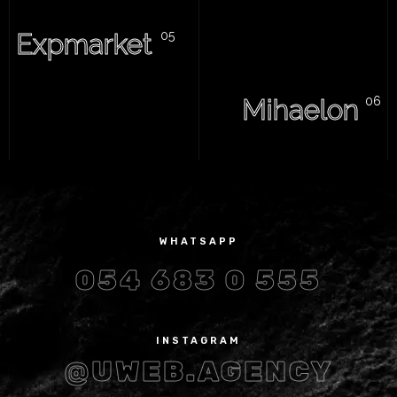
Expmarket
Mihaelon
WHATSAPP
054 683 0 555
INSTAGRAM
@UWEB.AGENCY