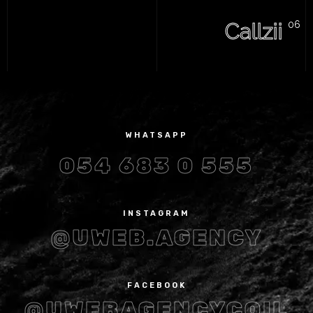
Callzii
WHATSAPP
054 683 0 555
INSTAGRAM
@UWEB.AGENCY
FACEBOOK
@UWEBAGENCYCOIL