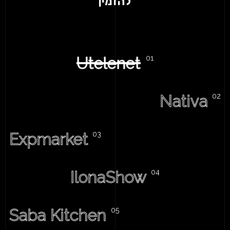
להזמין
Utelenet
Nativa
Expmarket
IlonaShow
Saba Kitchen