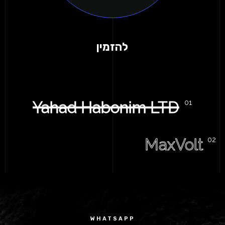
להזמין
Yahad Habonim LTD
MaxVolt
WHATSAPP