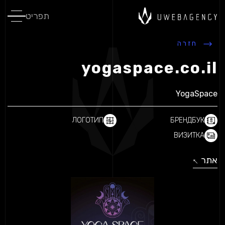
תפריט
חזרה
yogaspace.co.il
YogaSpace
ЛОГОТИП
БРЕНДБУК
ВИЗИТКА
אתר
↓
↓