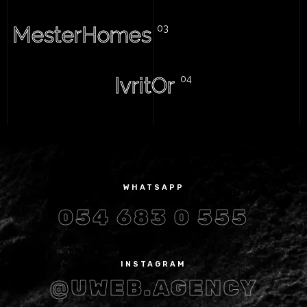
MesterHomes
IvritOr
WHATSAPP
054 683 0 555
INSTAGRAM
@UWEB.AGENCY