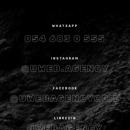
WHATSAPP
054 683 0 555
INSTAGRAM
@UWEB.AGENCY
FACEBOOK
@UWEBAGENCYCOIL
LINKEDIN
UWEBAGENCY