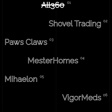
All360
Shovel Trading
Paws Claws
MesterHomes
Mihaelon
VigorMeds