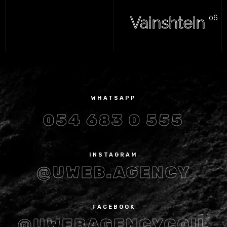
Vainshtein
WHATSAPP
054 683 0 555
INSTAGRAM
@UWEB.AGENCY
FACEBOOK
@UWEBAGENCYCOIL