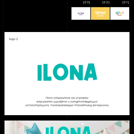
[03]
[02]
[01]