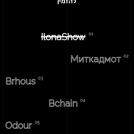
להזמין
IlonaShow
Миткадмот
Brhous
Bchain
Odour