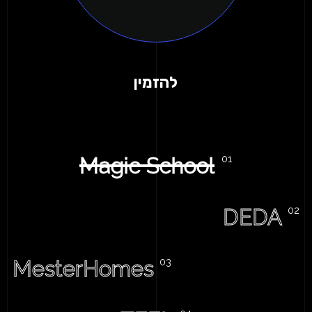
להזמין
Magic School
DEDA
MesterHomes