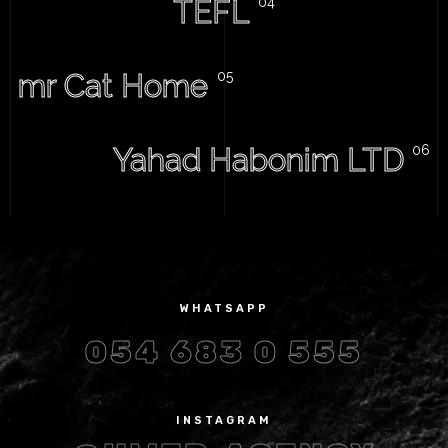
TEFL
mr Cat Home
Yahad Habonim LTD
WHATSAPP
054 683 0 555
INSTAGRAM