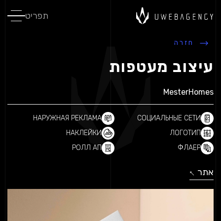
תפריט
חזרה
עיצוב מעטפות
MesterHomes
НАРУЖНАЯ РЕКЛАМА
СОЦИАЛЬНЫЕ СЕТИ
НАКЛЕЙКИ
ЛОГОТИП
РОЛЛ АП
ФЛАЕР
אתר
↓
↓