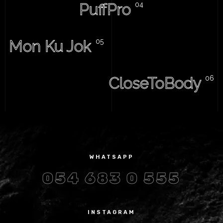
PuffPro
Mon Ku Jok
CloseToBody
WHATSAPP
054 683 0 555
INSTAGRAM