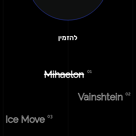
להזמין
Mihaelon
Vainshtein
Ice Move