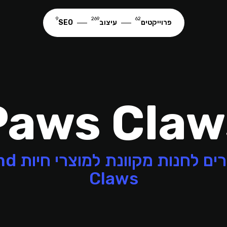
9
269
62
פרוייקטים
עיצוב
SEO
Paws Claw
קידום אתרי
Claws