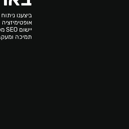
ביצענו ניתוח
אופטימיזציה ש
יישום SEO מקומי לשיפור הנראות באזורי היעד.
תמיכה ומעקב 