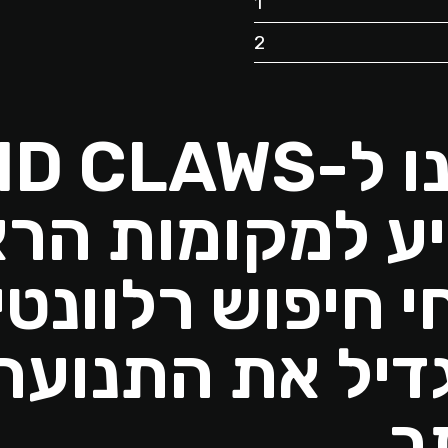
1
2
עזרנו ל-LAWS
ע למקומות הרא
י חיפוש רלוונטי
יל את התנועה 
ר.