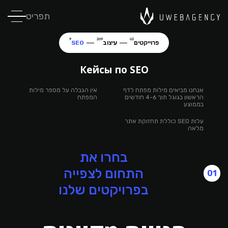
תפריט
9
269
62
פרוייקטים
עיצוב
SEO
Кейсы по SEO
אנחנו מביאים מילות מפתח לדף
אין הגבלה על מספר מילות
הראשון בגוגל תוך 4-6 חודשים
המפתח
בממוצע
עלות SEO כוללת תחזוקת אתר
מלאה
בחרו את
התחום לצפייה
01
בפרויקטים שלנו