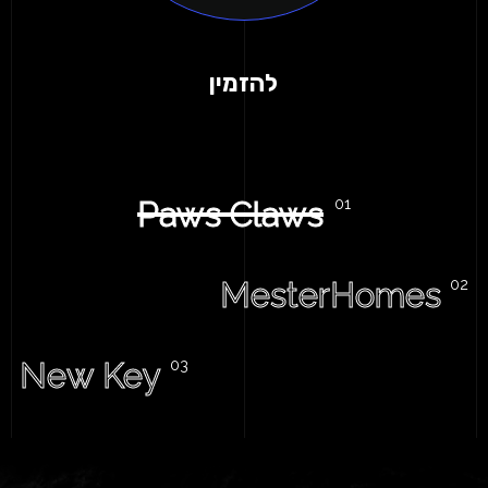
להזמין
Paws Claws
MesterHomes
New Key