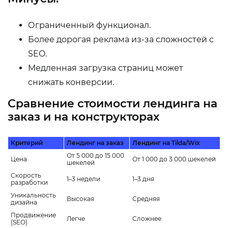
Ограниченный функционал.
Более дорогая реклама из-за сложностей с
SEO.
Медленная загрузка страниц может
снижать конверсии.
Сравнение стоимости лендинга на
заказ и на конструкторах
Критерий
Лендинг на заказ
Лендинг на Tilda/Wix
От 5 000 до 15 000
Цена
От 1 000 до 3 000 шекелей
шекелей
Скорость
1–3 недели
1–3 дня
разработки
Уникальность
Высокая
Средняя
дизайна
Продвижение
Легче
Сложнее
(SEO)