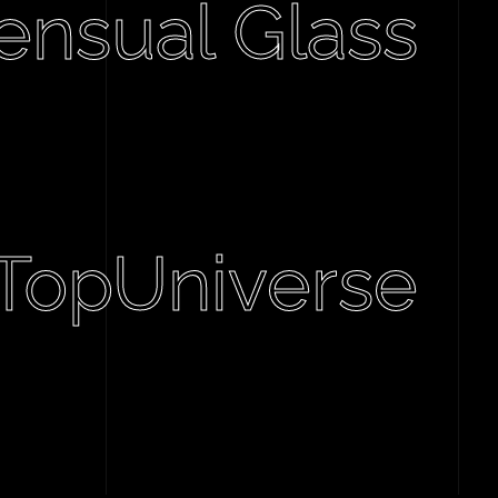
ensual Glass
TopUniverse