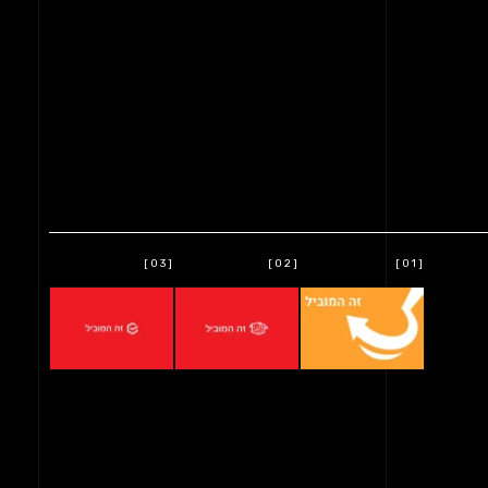
[03]
[02]
[01]