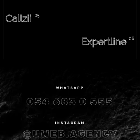
Callzii
Expertline
WHATSAPP
054 683 0 555
INSTAGRAM
@UWEB.AGENCY