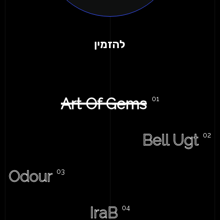
להזמין
Art Of Gems
Bell Ugt
Odour
IraB