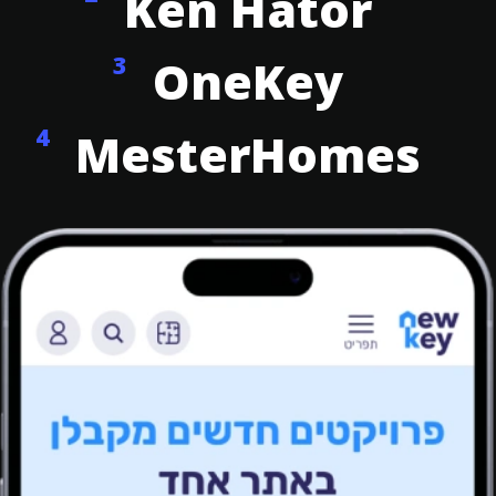
Ken Hator
3
OneKey
4
MesterHomes