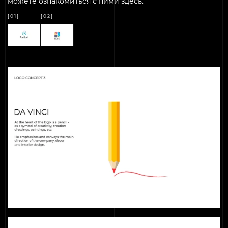
можете ознакомиться с ними здесь.
[01]
[02]