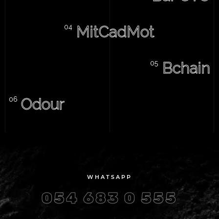
MitCadMot
Bchain
Odour
WHATSAPP
054 683 0 555