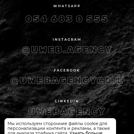
WHATSAPP
054 683 0 555
INSTAGRAM
@UWEB.AGENCY
FACEBOOK
@UWEBAGENCYCOIL
LINKEDIN
UWEBAGENCY
Мы используем сторонние файлы cookie для
персонализации контента и рекламы, а также
для анализа трафика сайта.
Узнать больше
SITE MAP