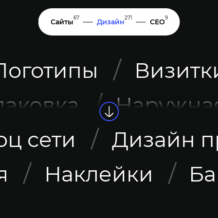
67
271
9
Сайты
Дизайн
СЕО
Логотипы
Визитк
паковка
Наружна
оц сети
Дизайн п
я
Наклейки
Ба