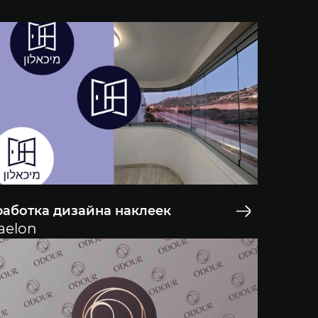
работка дизайна наклеек
aelon