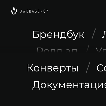
Брендбук
Ролл ап
У
Конверты
С
Документаци