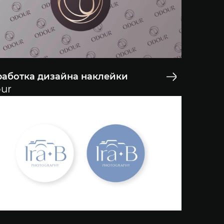
работка дизайна наклейки
ur