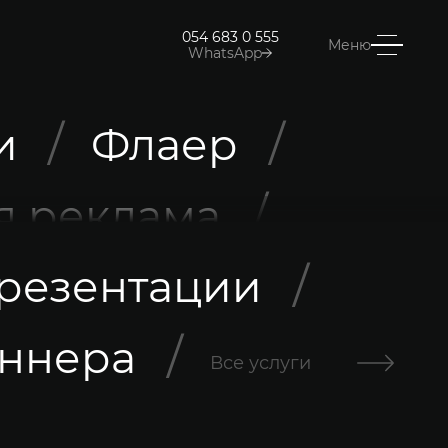
054 683 0 555
Меню
WhatsApp
и
Флаер
я реклама
резентации
ннера
Все услуги