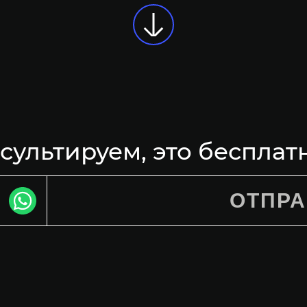
Разработка дизайна наклейки
Раз
Atmosphere
Ana
ультируем, это бесплат
ОТПР