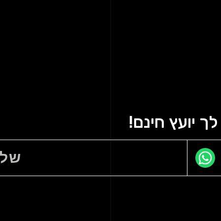
ך יועץ חינם!
של