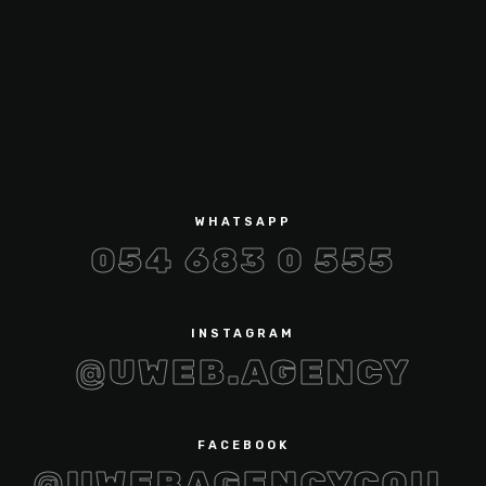
WHATSAPP
054 683 0 555
INSTAGRAM
@UWEB.AGENCY
FACEBOOK
@UWEBAGENCYCOIL